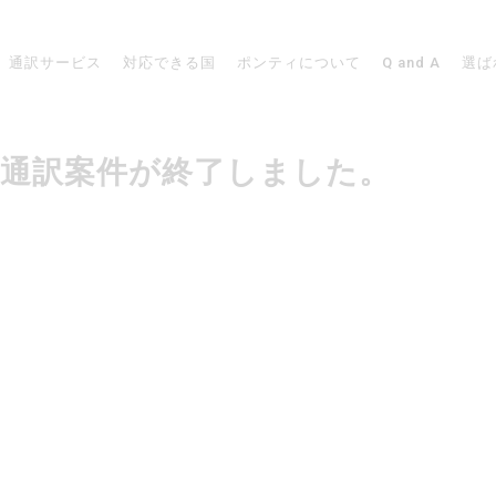
通訳サービス
対応できる国
ポンティについて
Q and A
選ば
アでの通訳案件が終了しました。