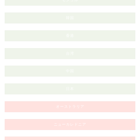
モンゴル
韓国
香港
台湾
中国
日本
オーストラリア
ニューカレドニア