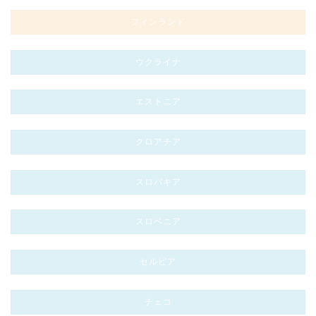
フィンランド
ウクライナ
エストニア
クロアチア
スロバキア
スロベニア
セルビア
チェコ