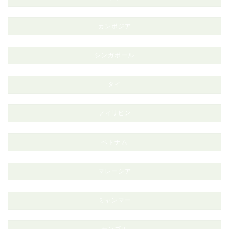
カンボジア
シンガポール
タイ
フィリピン
ベトナム
マレーシア
ミャンマー