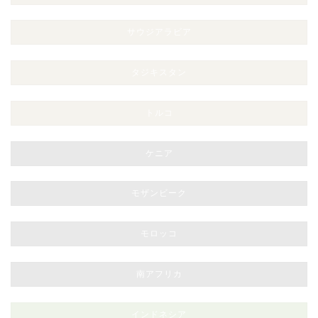
サウジアラビア
タジキスタン
トルコ
ケニア
モザンビーク
モロッコ
南アフリカ
インドネシア