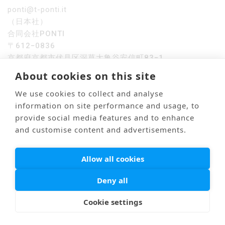
ponti@t-ponti.it
（日本社）
合同会社PONTI
〒612−0836
京都府京都市伏見区深草大亀谷安信町83−1
About cookies on this site
お電話でもどうぞ
We use cookies to collect and analyse
お急ぎ・超緊急でもご連絡ください。
information on site performance and usage, to
24時間対応しています。
provide social media features and to enhance
日本国内から：050-1780-2562
and customise content and advertisements.
日本以外から：+39-0522-121-5999
Allow all cookies
Deny all
Cookie settings
Mail
Link
海外医療通訳
Privacy Policy
© PONTI All Rights Reserved.