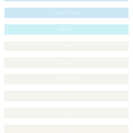
バングラデシュ
ロシア
UAE
アルバニア
イスラエル
エジプト
カタール
ギリシャ