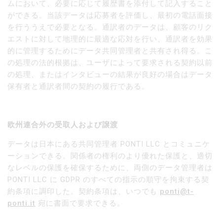
ムにおいて、必要に応じて履歴書を添付して記入すること
ができる。当該データは応募者を評価し、最初の電話面接
を行ううえで必要となる。通訳者のデータは、顧客のリク
エストに対して地理的に最適な応対を行い、通訳者を効果
的に管理するためにデータ共同管理者と共有され得る。こ
の処理の法的根拠は、ユーザによって要求される契約以前
の処理、またはインタビューの結果が良好の場合はデータ
保有者と通訳者間の契約の履行である。
欧州連合外の受取人および譲渡
データは日本にある共同管理者 PONTI LLC とコミュニケ
ーションできる。関係者の権利のより優れた保護と、適切
なレベルの保護を確保するために、両側のデータ管理者は
PONTI LLC に GDPR のすべての指示の順守を拘束する契
約条項に調印した。契約条項は、いつでも
ponti@t-
ponti.it
宛に書面で要求できる。