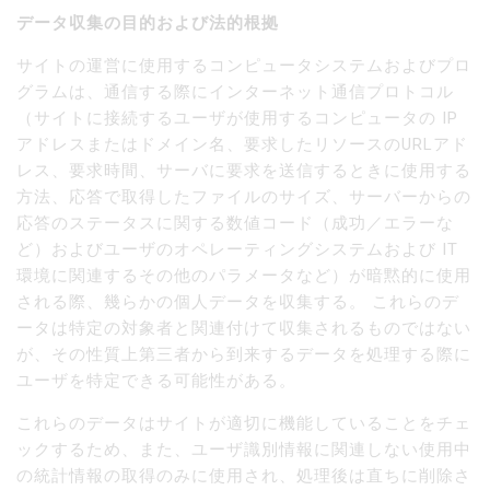
データ収集の目的および法的根拠
サイトの運営に使用するコンピュータシステムおよびプロ
グラムは、通信する際にインターネット通信プロトコル
（サイトに接続するユーザが使用するコンピュータの IP
アドレスまたはドメイン名、要求したリソースのURLアド
レス、要求時間、サーバに要求を送信するときに使用する
方法、応答で取得したファイルのサイズ、サーバーからの
応答のステータスに関する数値コード（成功／エラーな
ど）およびユーザのオペレーティングシステムおよび IT
環境に関連するその他のパラメータなど）が暗黙的に使用
される際、幾らかの個人データを収集する。 これらのデ
ータは特定の対象者と関連付けて収集されるものではない
が、その性質上第三者から到来するデータを処理する際に
ユーザを特定できる可能性がある。
これらのデータはサイトが適切に機能していることをチェ
ックするため、また、ユーザ識別情報に関連しない使用中
の統計情報の取得のみに使用され、処理後は直ちに削除さ