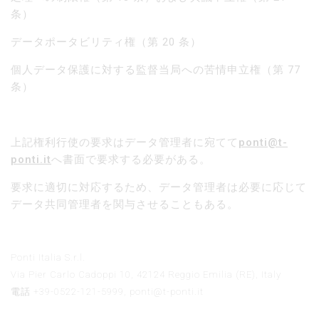
条）
データポータビリティ権（第 20 条）
個人データ保護に対する監督当局への苦情申立権（第 77
条）
上記権利行使の要求はデータ管理者に宛てて
ponti@t-
ponti.it
へ書面で要求する必要がある。
要求に適切に対応するため、データ管理者は必要に応じて
データ共同管理者を関与させることもある。
Ponti Italia S.r.l.
Via Pier Carlo Cadoppi 10, 42124 Reggio Emilia (RE), Italy
電話 +39-0522-121-5999,
ponti@t-ponti.it