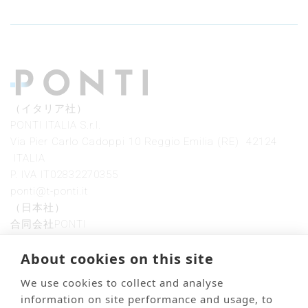
（イタリア社）
PONTI ITALIA S.r.l.
Via Pier Carlo Cadoppi 10 Reggio Emilia (RE) 42124
ITALIA
P. IVA IT02832270355
ponti@t-ponti.it
（日本社）
合同会社PONTI
〒612−0836
About cookies on this site
京都府京都市伏見区深草大亀谷安信町83−1
We use cookies to collect and analyse
information on site performance and usage, to