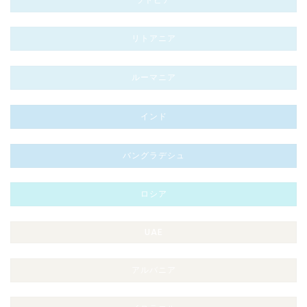
リトアニア
ルーマニア
インド
バングラデシュ
ロシア
UAE
アルバニア