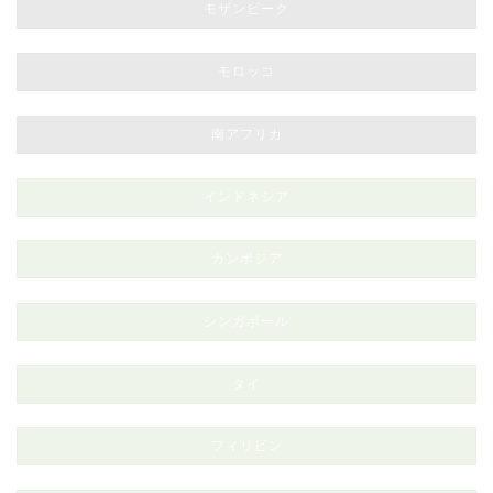
モザンビーク
モロッコ
南アフリカ
インドネシア
カンボジア
シンガポール
タイ
フィリピン