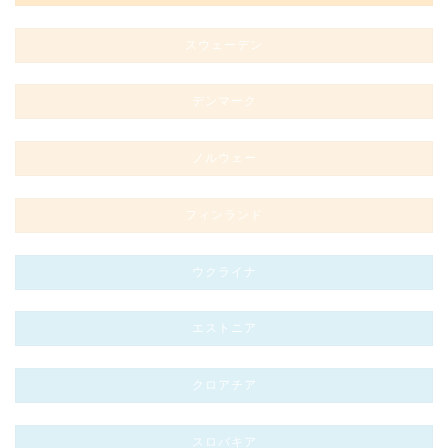
スウェーデン
デンマーク
ノルウェー
フィンランド
ウクライナ
エストニア
クロアチア
スロバキア