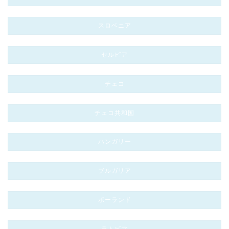
スロベニア
セルビア
チェコ
チェコ共和国
ハンガリー
ブルガリア
ポーランド
ラトビア