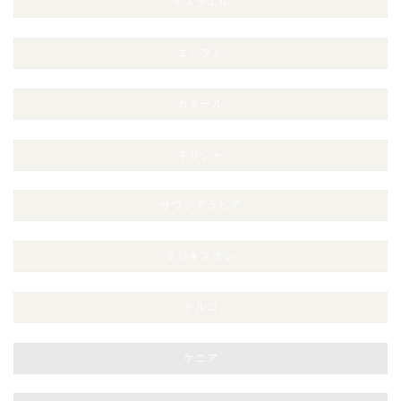
イスラエル
エジプト
カタール
ギリシャ
サウジアラビア
タジキスタン
トルコ
ケニア