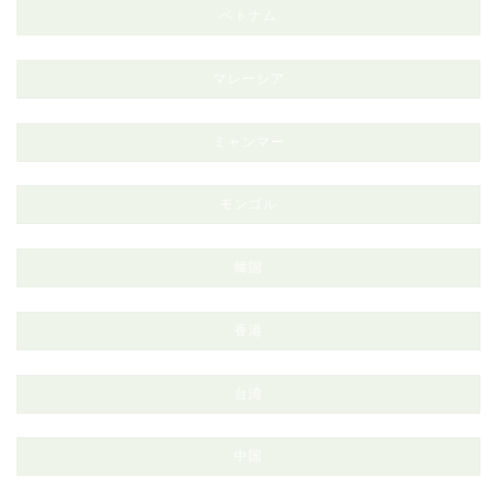
ベトナム
マレーシア
ミャンマー
モンゴル
韓国
香港
台湾
中国