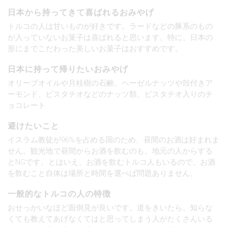
日本から持ってきて喜ばれるおみやげ
トルコの人は甘いものが好きです。ラードなどの豚系のもの
が入っていないお菓子は喜ばれると思います。特に、日本の
形にまでこだわった美しいお菓子はおすすめです。
日本に持って帰りたいおみやげ
オリーブオイルや月桂樹の石鹸、ヘーゼルナッツや殻付きア
ーモンド、ピスタチオなどのナッツ類、ピスタチオ入りのチ
ョコレート
避けたいこと
イスラム教徒が96%を占める国のため、昼間のお酒は好まれま
せん。観光地で昼間からお酒を飲むのも、地元の人からする
とNGです。とはいえ、お酒を飲むトルコ人もいるので、お酒
を飲むこと自体は場所と時間を選べば問題ありません。
一般的なトルコの人の特徴
おせっかいなほど面倒見が良いです。道をきいたら、知らな
くても教えてあげなくてはと思ってしまう人がたくさんいる