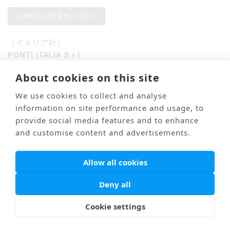
お気軽にお問合せください
（イタリア社）
PONTI ITALIA S.r.l.
Via Pier Carlo Cadoppi 10 Reggio Emilia (RE)
About cookies on this site
42124 ITALIA
P. IVA IT02832270355
We use cookies to collect and analyse
ponti@t-ponti.it
information on site performance and usage, to
（日本社）
provide social media features and to enhance
合同会社PONTI
and customise content and advertisements.
〒612−0836
京都府京都市伏見区深草大亀谷安信町83−1
Allow all cookies
お電話でもどうぞ
Deny all
お急ぎ・超緊急でもご連絡ください。
24時間対応しています。
Cookie settings
日本国内から：050-1780-2562
日本以外から：+39-0522-121-5999