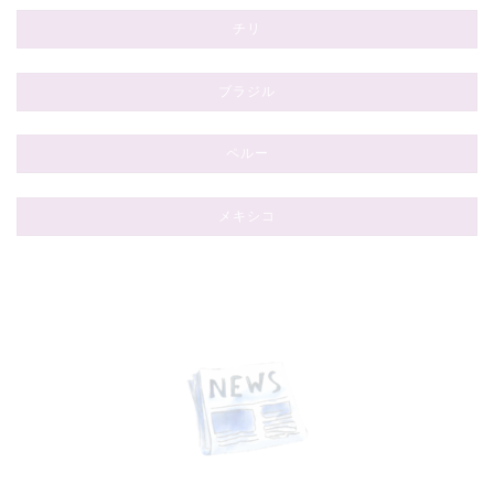
チリ
ブラジル
ペルー
メキシコ