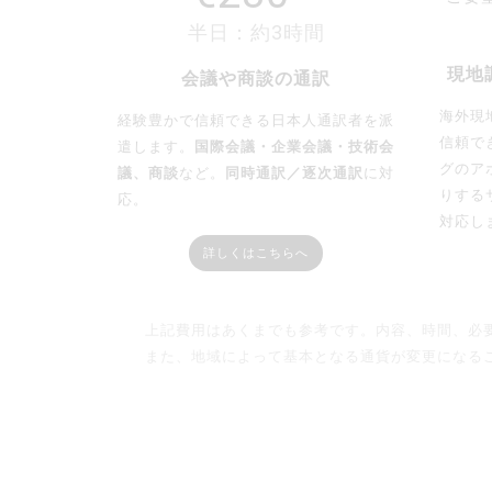
半日：約3時間
現地
会議や商談の通訳
海外現
経験豊かで信頼できる日本人通訳者を派
信頼で
遣します。
国際会議・企業会議・技術会
グのア
議、商談
など。
同時通訳／逐次通訳
に対
りする
応。
対応し
詳しくはこちらへ
上記費用はあくまでも参考です。内容、時間、必
また、地域によって基本となる通貨が変更になること