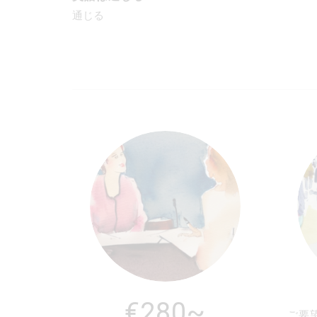
通じる
€280~
ご要