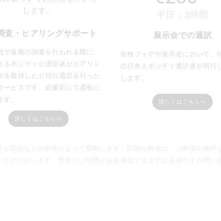
します。
半日：3時間
調査・ヒアリングサポート
展示会での通訳
地で各種の調査を行われる際に、
各種フェアや展示会において、
きるポンティの通訳者がヒアリン
の日本人ポンティ通訳者が同行
ポを取得したり同行通訳を行った
します。
サービスです。必要応じて柔軟に
ます。
詳しくはこちらへ
詳しくはこちらへ
要な言語などの条件によって変動します。詳細な料金は、ご希望の条件
がございます。予算にご制限がある場合でもまずは遠慮なくお問い合