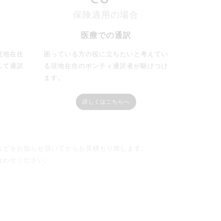
保険適用の場合
医療での通訳
現地在住
困っている方の役に立ちたいと考えてい
して通訳
る現地在住のポンティ通訳者が駆けつけ
ます。
詳しくはこちらへ
などをお知らせ頂いてからお見積もり致します。
わせください。