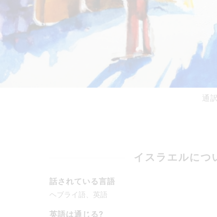
通
イスラエルにつ
話されている言語
ヘブライ語、英語
英語は通じる?