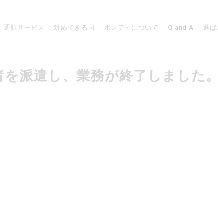
通訳サービス
対応できる国
ポンティについて
Q and A
選ば
で通訳者を派遣し、業務が終了しました