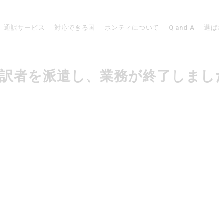
通訳サービス
対応できる国
ポンティについて
Q and A
選ば
ッコで通訳者を派遣し、業務が終了しま