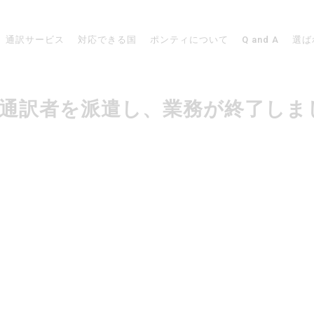
通訳サービス
対応できる国
ポンティについて
Q and A
選ば
レーンで通訳者を派遣し、業務が終了し