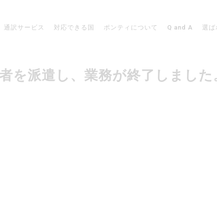
通訳サービス
対応できる国
ポンティについて
Q and A
選ば
で通訳者を派遣し、業務が終了しました