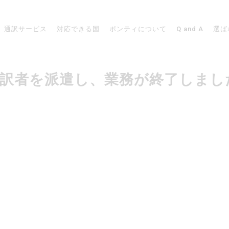
通訳サービス
対応できる国
ポンティについて
Q and A
選ば
リアで通訳者を派遣し、業務が終了しま