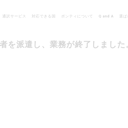
通訳サービス
対応できる国
ポンティについて
Q and A
選ば
で通訳者を派遣し、業務が終了しました