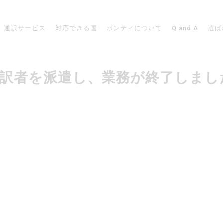
通訳サービス
対応できる国
ポンティについて
Q and A
選ば
ンスで通訳者を派遣し、業務が終了しま