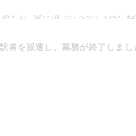
通訳サービス
対応できる国
ポンティについて
Q and A
選ば
リカで通訳者を派遣し、業務が終了しま