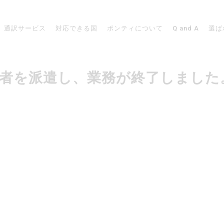
通訳サービス
対応できる国
ポンティについて
Q and A
選ば
で通訳者を派遣し、業務が終了しました