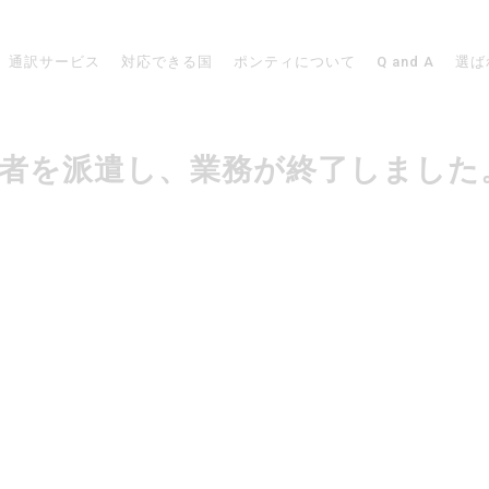
通訳サービス
対応できる国
ポンティについて
Q and A
選ば
で通訳者を派遣し、業務が終了しました