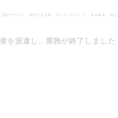
通訳サービス
対応できる国
ポンティについて
Q and A
選ば
で通訳者を派遣し、業務が終了しました