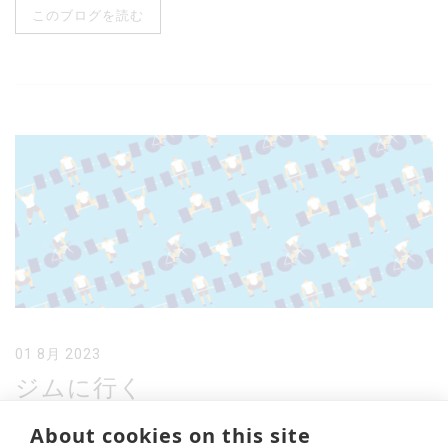
このブログを読む
01 8月 2023
ジムに行く
みなさんこんにちは！ 私はこれまでコンスタントにスポ
About cookies on this site
ーツ（ロードサイクリング）をしてきたので比較的健康な